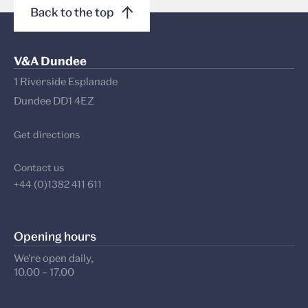
Back to the top
V&A Dundee
1 Riverside Esplanade
Dundee DD1 4EZ
Get directions
Contact us
+44 (0)1382 411 611
Opening hours
We’re open daily,
10.00 – 17.00