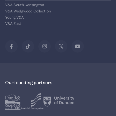
V&A South Kensington
V&A Wedgwood Collection
Young V&A
V&A East
Our founding partners