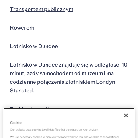
Transportem publicznym
Rowerem
Lotnisko w Dundee
Lotnisko w Dundee znajduje się w odległości 10
minut jazdy samochodem od muzeum i ma
codzienne połączenia z lotniskiem Londyn
Stansted.
Parking i postój
Cookies
Postój dla autokarów znajduje się
Our website uses cookies (small data files that are placed on your device).
bezpośrednio przy budynku. W pobliżu
We use necessary cookies to make our website work for you, and we’d like to set additional